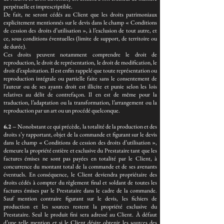
perpétuelle et imprescriptible.
De fait, ne seront cédés au Client que les droits patrimoniaux
explicitement mentionnés sur le devis dans le champ « Conditions
de cession des droits d’utilisation », à l’exclusion de tout autre, et
ce, sous conditions éventuelles (limite de support, de territoire ou
de durée).
Ces droits peuvent notamment comprendre le droit de
reproduction, le droit de représentation, le droit de modification, le
droit d’exploitation. Il est enfin rappelé que toute représentation ou
reproduction intégrale ou partielle faite sans le consentement de
l’auteur ou de ses ayants droit est illicite et punie selon les lois
relatives au délit de contrefaçon. Il en est de même pour la
traduction, l’adaptation ou la transformation, l’arrangement ou la
reproduction par un art ou un procédé quelconque.
6.2 –
Nonobstant ce qui précède, la totalité de la production et des
droits s’y rapportant, objet de la commande et figurant sur le devis
dans le champ « Conditions de cession des droits d’utilisation »,
demeure la propriété entière et exclusive du Prestataire tant que les
factures émises ne sont pas payées en totalité par le Client, à
concurrence du montant total de la commande et de ses avenants
éventuels. En conséquence, le Client deviendra propriétaire des
droits cédés à compter du règlement final et soldant de toutes les
factures émises par le Prestataire dans le cadre de la commande.
Sauf mention contraire figurant sur le devis, les fichiers de
production et les sources restent la propriété exclusive du
Prestataire. Seul le produit fini sera adressé au Client. À défaut
d’une telle mention et si le Client désire obtenir les sources des