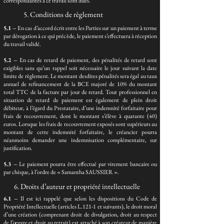
correspondantes à ce travail sont dues.
5. Conditions de règlement
5.1 –
En cas d’accord écrit entre les Parties sur un paiement à terme
par dérogation à ce qui précède, le paiement s’effectuera à réception
du travail validé.
5.2 –
En cas de retard de paiement, des pénalités de retard sont
exigibles sans qu’un rappel soit nécessaire le jour suivant la date
limite de règlement. Le montant desdites pénalités sera égal au taux
annuel de refinancement de la BCE majoré de 10% du montant
total TTC de la facture par jour de retard. Tout professionnel en
situation de retard de paiement est également de plein droit
débiteur, à l’égard du Prestataire, d’une indemnité forfaitaire pour
frais de recouvrement, dont le montant s’élève à quarante (40)
euros. Lorsque les frais de recouvrement exposés sont supérieurs au
montant de cette indemnité forfaitaire, le créancier pourra
néanmoins demander une indemnisation complémentaire, sur
justification.
5.3 –
Le paiement pourra être effectué par virement bancaire ou
par chèque, à l’ordre de « Samantha SAUSSIER ».
6. Droits d’auteur et propriété intellectuelle
6.1 –
Il est ici rappelé que selon les dispositions du Code de
Propriété Intellectuelle (articles L.121-1 et suivants), le droit moral
d’une création (comprenant droit de divulgation, droit au respect
de l’œuvre et droit au retrait) est attaché à son créateur de manière