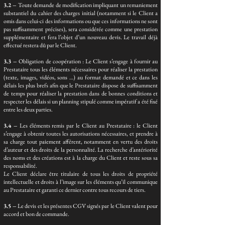
3.2 –
Toute demande de modification impliquant un remaniement
substantiel du cahier des charges initial (notamment si le Client a
omis dans celui-ci des informations ou que ces informations ne sont
pas suffisamment précises), sera considérée comme une prestation
supplémentaire et fera l’objet d’un nouveau devis. Le travail déjà
effectué restera dû par le Client.
3.3 –
Obligation de coopération : Le Client s’engage à fournir au
Prestataire tous les éléments nécessaires pour réaliser la prestation
(texte, images, vidéos, sons …) au format demandé et ce dans les
délais les plus brefs afin que le Prestataire dispose de suffisamment
de temps pour réaliser la prestation dans de bonnes conditions et
respecter les délais si un planning stipulé comme impératif a été fixé
entre les deux parties.
3.4 –
Les éléments remis par le Client au Prestataire : le Client
s’engage à obtenir toutes les autorisations nécessaires, et prendre à
sa charge tout paiement afférent, notamment en vertu des droits
d’auteur et des droits de la personnalité. La recherche d’antériorité
des noms et des créations est à la charge du Client et reste sous sa
responsabilité.
Le Client déclare être titulaire de tous les droits de propriété
intellectuelle et droits à l’image sur les éléments qu’il communique
au Prestataire et garanti ce dernier contre tous recours de tiers.
3.5 –
Le devis et les présentes CGV signés par le Client valent pour
accord et bon de commande.