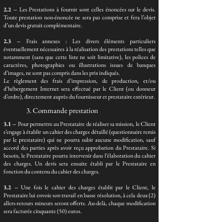
2.2 –
Les Prestations à fournir sont celles énoncées sur le devis.
Toute prestation non-énoncée ne sera pas comprise et fera l’objet
d’un devis gratuit complémentaire.
2.3 –
Frais annexes : Les divers éléments particuliers
éventuellement nécessaires à la réalisation des prestations telles que
notamment (sans que cette liste ne soit limitative), les polices de
caractères, photographies ou illustrations issues de banques
d’images, ne sont pas compris dans les prix indiqués.
Le règlement des frais d’impression, de production, et/ou
d’hébergement Internet sera effectué par le Client (ou donneur
d’ordre), directement auprès du fournisseur et prestataire extérieur.
3. Commande prestation
3.1 –
Pour permettre au Prestataire de réaliser sa mission, le Client
s’engage à établir un cahier des charges détaillé (questionnaire remis
par le prestataire) qui ne pourra subir aucune modification, sauf
accord des parties après avoir reçu approbation du Prestataire. Si
besoin, le Prestataire pourra intervenir dans l’élaboration du cahier
des charges. Un devis sera ensuite établi par le Prestataire en
fonction du contenu du cahier des charges.
3.2 –
Une fois le cahier des charges établit par le Client, le
Prestataire lui envoie son travail en basse résolution, à cela deux (2)
allers-retours mineurs seront offerts. Au-delà, chaque modification
sera facturée cinquante (50) euros.