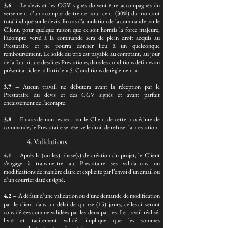
3.6 –
Le devis et les CGV signés doivent être accompagnés du
versement d’un acompte de trente pour cent (30%) du montant
total indiqué sur le devis. En cas d’annulation de la commande par le
Client, pour quelque raison que ce soit hormis la force majeure,
l’acompte versé à la commande sera de plein droit acquis au
Prestataire et ne pourra donner lieu à un quelconque
remboursement. Le solde du prix est payable au comptant, au jour
de la fourniture desdites Prestations, dans les conditions définies au
présent article et à l’article « 5. Conditions de règlement ».
3.7 –
Aucun travail ne débutera avant la réception par le
Prestataire du devis et des CGV signés et avant parfait
encaissement de l’acompte.
3.8 –
En cas de non-respect par le Client de cette procédure de
commande, le Prestataire se réserve le droit de refuser la prestation.
4. Validations
4.1 –
Après la (ou les) phase(s) de création du projet, le Client
s’engage à transmettre au Prestataire ses validations ou
modifications de manière claire et explicite par l’envoi d’un email ou
d’un courrier daté et signé.
4.2 –
À défaut d’une validation ou d’une demande de modification
par le client dans un délai de quinze (15) jours, celles-ci seront
considérées comme validées par les deux parties. Le travail réalisé,
livré et tacitement validé, implique que les sommes