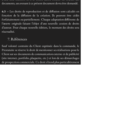
documents, un avenant à ce présent document devra être demandé.
6.3 –
Les droits de reproduction et de diffusion sont calculés en
fonction de la diffusion de la création. Ils peuvent être cédés
forfaitairement ou partiellement. Chaque adaptation différente de
l’œuvre originale faisant l’objet d’une nouvelle cession de droits
d’auteur. Pour chaque nouvelle édition, le montant des droits sera
réactualisé.
7. Références
Sauf volonté contraire du Client exprimée dans la commande, le
Prestataire se réserve le droit de mentionner ses réalisations pour le
Client sur ses documents de communication externe et de publicité
(site internet, portfolio, plaquette, etc.) et lors de ses démarchages
de prospection commerciale. Ce droit s’étend plus particulièrement
aux éléments constitutifs de la réalisation, comprenant sans
restriction la présentation publique des contenus textuels et
iconographiques. Le Prestataire se réserve également le droit de
faire apparaître son nom ou son logo sur la quatrième de couverture
du client. Le Client sera tenu de faire apparaître le nom du
Prestataire aux côtés du sien sur les sites de vente en ligne.
8. Droit applicable – litiges
8.1 –
Le présent contrat est soumis au droit français.
8.2 –
Le Client accepte sans réserve de dégager le Prestataire de
toutes responsabilités liées aux aléas de production (délais, non-