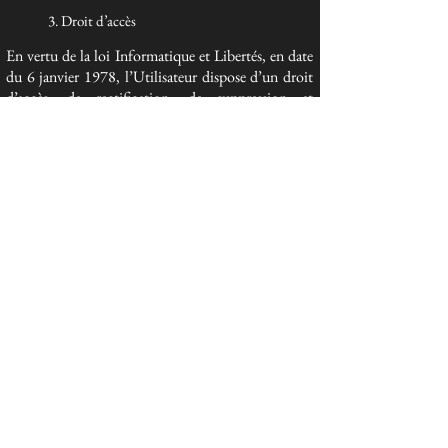
3. Droit d’accès
En vertu de la loi Informatique et Libertés, en date
du 6 janvier 1978, l’Utilisateur dispose d’un droit
d’accès, de rectification, de suppression et
d’opposition de ses données personnelles.
L’Utilisateur exerce ce droit par mail à l’adresse
samantha-sos@hotmail.fr
4. Sécurité
Le service d'hébergement de nos Propriétés
numériques met à notre disposition la plateforme
en ligne qui nous permet de vous fournir le Service.
Vos données peuvent être stockées par
l'intermédiaire des applications de stockage de
données, de bases de données ou générales de notre
fournisseur d'hébergement. Il stocke vos
informations sur des serveurs sécurisés derrière un
pare-feu et offre un accès sécurisé HTTPS à la